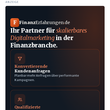
ANZEIGE
F
Finanz
Erfahrungen
.
de
Ihr Partner für
skalierbares
Digitalmarketing
in der
Finanzbranche.
Konvertierende
Kundenanfragen
Planbar mehr Anfragen über performante
Kampagnen.
Qualifizierte