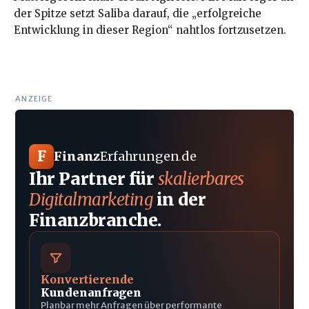
der Spitze setzt Saliba darauf, die „erfolgreiche
Entwicklung in dieser Region“ nahtlos fortzusetzen.
ANZEIGE
F
Finanz
Erfahrungen
.
de
Ihr Partner für
skalierbares
Digitalmarketing
in der
Finanzbranche.
Konvertierende
Kundenanfragen
Planbar mehr Anfragen über performante