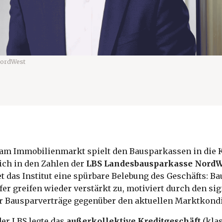
ordWest
am Immobilienmarkt spielt den Bausparkassen in die K
lich in den Zahlen der
LBS Landesbausparkasse NordW
t das Institut eine spürbare Belebung des Geschäfts: B
r greifen wieder verstärkt zu, motiviert durch den si
ter Bausparverträge gegenüber den aktuellen Marktkond
er LBS legte das
außerkollektive Kreditgeschäft
(kla