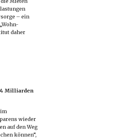
 die Mieten
elastungen
rsorge – ein
r „Wohn-
itut daher
,4 Milliarden
 im
sparens wieder
gen auf den Weg
ichen können“,