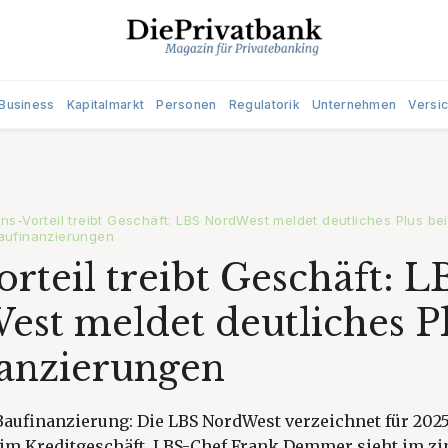
Business
Kapitalmarkt
Personen
Regulatorik
Unternehmen
Versi
ins-Vorteil treibt Geschäft: LBS NordWest meldet deutliches Plus bei
aufinanzierungen
orteil treibt Geschäft: L
st meldet deutliches Pl
anzierungen
ufinanzierung: Die LBS NordWest verzeichnet für 2025 
 im Kreditgeschäft. LBS-Chef Frank Demmer sieht im z