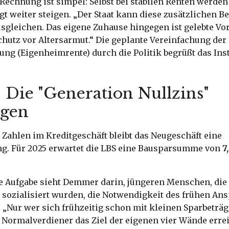
echnung ist simpel: Selbst bei stabilen Renten werden
gt weiter steigen. „Der Staat kann diese zusätzlichen B
ausgleichen. Das eigene Zuhause hingegen ist gelebte Vo
chutz vor Altersarmut.“ Die geplante Vereinfachung de
ung (Eigenheimrente) durch die Politik begrüßt das Inst
 Die "Generation Nullzins"
ugen
 Zahlen im Kreditgeschäft bleibt das Neugeschäft eine
g. Für 2025 erwartet die LBS eine Bausparsumme von
7
he Aufgabe sieht Demmer darin, jüngeren Menschen, die
 sozialisiert wurden, die Notwendigkeit des frühen An
 „Nur wer sich frühzeitig schon mit kleinen Sparbeträ
s Normalverdiener das Ziel der eigenen vier Wände erre