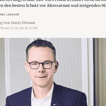
n den besten Schutz vor Altersarmut und steigenden Mi
ten Lesezeit
ag von
Harry Dörsam
icht am
9.1.26
um
16:27
Uhr