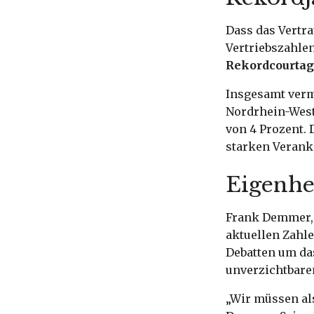
Dass das Vertr
Vertriebszahle
Rekordcourtag
Insgesamt verm
Nordrhein-West
von 4 Prozent. 
starken Verank
Eigenhei
Frank Demmer, d
aktuellen Zahle
Debatten um das
unverzichtbare
„Wir müssen als