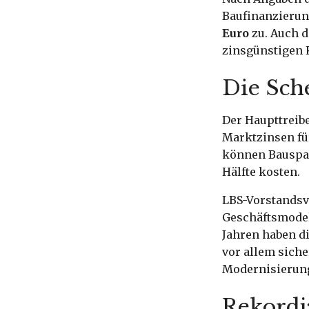
Baufinanzierun
Euro
zu. Auch d
zinsgünstigen 
Die Sch
Der Haupttreibe
Marktzinsen fü
können Bauspar
Hälfte kosten.
LBS-Vorstandsv
Geschäftsmodell
Jahren haben d
vor allem sich
Modernisierung
Rekordj