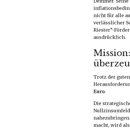
Demmer. Seine R
inflationsbedin
nicht für alle 
verlässlicher S
Riester“-Förder
ausdrücklich.
Mission:
überze
Trotz der guten
Herausforderun
Euro
.
Die strategisc
Nullzinsumfeld
nahezubringen.
macht, wird al