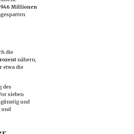
 946 Millionen
angesparten
ch die
Prozent
nähern,
r etwa die
g des
Vor sieben
sgünstig und
g und
er