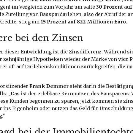
gen) im Vergleich zum Vorjahr um satte
30 Prozent auf
ie Zuteilung von Bauspardarlehen, also der Abruf der 
Kredite, stieg um
15 Prozent auf 822 Millionen Euro
.
ere bei den Zinsen
r dieser Entwicklung ist die Zinsdifferenz. Während si
r zehnjährige Hypotheken wieder der Marke von
vier 
er oft auf Darlehenskonditionen zurückgreifen, die nu
orsitzender
Frank Demmer
sieht darin die Bestätigun
s: „Das ist der erlebbare Kernnutzen des Bausparens: 
iese Kunden begonnen zu sparen, jetzt kommen sie zin
er ins Eigenheim oder nutzen das Geld für Umschuldun
.“
agd bei der Immobilientocht