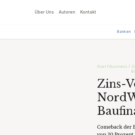
Über Uns
Autoren
Kontakt
Banken
Start
Business
Z
/
/
B
Zins-V
NordWe
Baufin
Comeback der Ba
von 30 Prozent