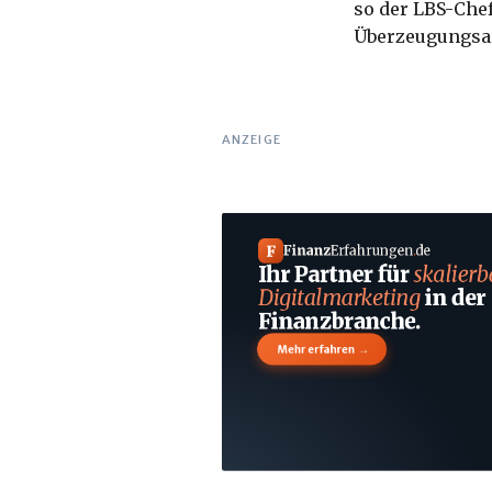
so der LBS-Chef
Überzeugungsar
ANZEIGE
F
Finanz
Erfahrungen
.
de
Ihr Partner für
skalierb
Digitalmarketing
in der
Finanzbranche.
→
Mehr erfahren