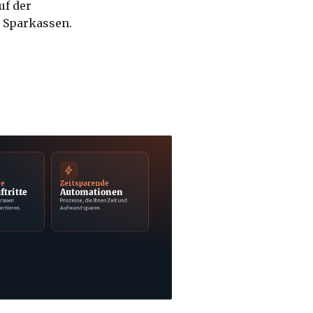
uf der
n Sparkassen.
ge
Zeitsparende
ftritte
Automationen
trauen
Prozesse, die Ihnen Zeit und
ertieren.
Aufwand sparen.