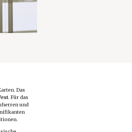
arten. Das
est
. Für das
auherren und
gnifikanten
itionen.
ssische