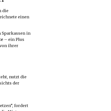
 die
eichnete einen
n Sparkassen in
te
– ein Plus
 von ihrer
eht, nutzt die
sichts der
tzen“, fordert