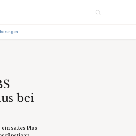
cherungen
BS
us bei
ein sattes Plus
insgünstigen