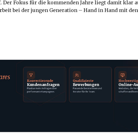
. Der Fokus für die kommenden Jahre liegt damit klar a
beit bei der jungen Generation – Hand in Hand mit de
ares
Konvertierende
Qualifizierte
Hochwerti
Kundenanfragen
Bewerbungen
Online-Au
Planbar mehr Anfragen über
Passende Beraterinnen und
Websites, die Ver
performante Kampagnen.
Berater für Ihr Team.
schaffen und konv