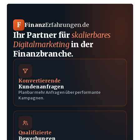
F
Finanz
Erfahrungen
.
de
Ihr Partner für
skalierbares
Digitalmarketing
in der
Finanzbranche.
Konvertierende
Kundenanfragen
Planbar mehr Anfragen über performante
Kampagnen.
Qualifizierte
Bewerbungen