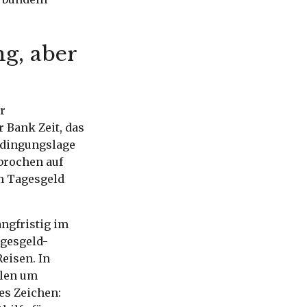
g, aber
r
r Bank Zeit, das
Bedingungslage
brochen auf
m Tagesgeld
angfristig im
agesgeld-
eisen. In
ilen um
es Zeichen: