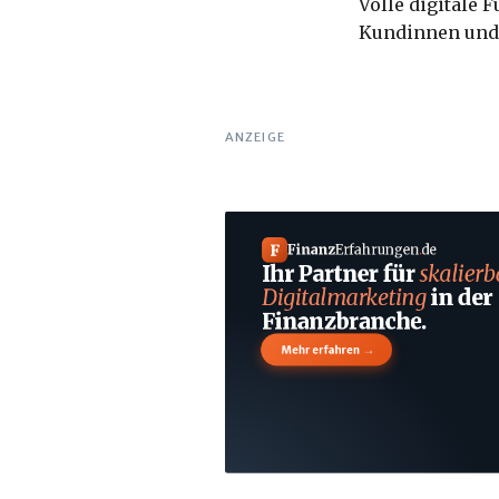
Volle digitale 
Kundinnen und
ANZEIGE
F
Finanz
Erfahrungen
.
de
Ihr Partner für
skalierb
Digitalmarketing
in der
Finanzbranche.
→
Mehr erfahren