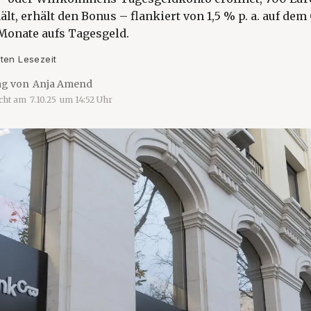
lt, erhält den Bonus – flankiert von 1,5 % p. a. auf dem
i Monate aufs Tagesgeld.
ten Lesezeit
ag von
Anja Amend
icht am
7.10.25
um
14:52
Uhr