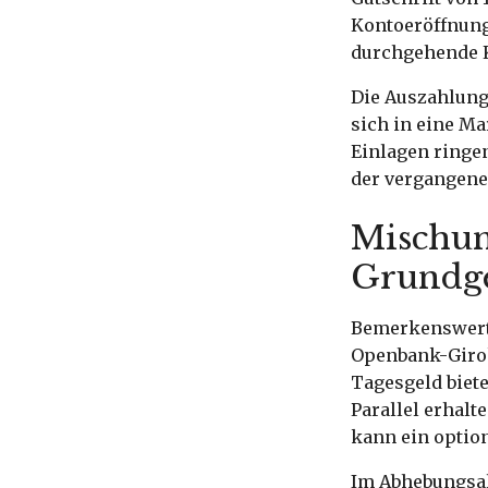
Kontoeröffnung
durchgehende K
Die Auszahlung 
sich in eine M
Einlagen ringe
der vergangene
Mischung
Grundg
Bemerkenswert 
Openbank-Giro
Tagesgeld biet
Parallel erhalt
kann ein optio
Im Abhebungsal