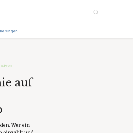
cherungen
ensiven
ie auf
b
den. Wer ein
o einzahlt und