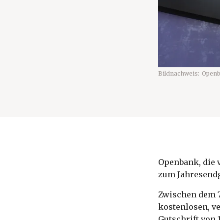
Bildnachweis:
Open
Openbank, die v
zum Jahresendg
Zwischen dem 7
kostenlosen, v
Gutschrift von