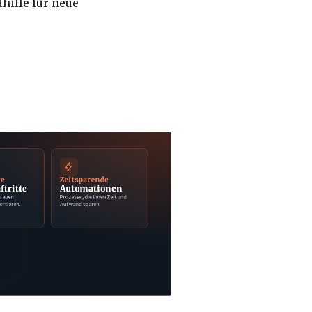
thilfe für neue
ge
Zeitsparende
ftritte
Automationen
trauen
Prozesse, die Ihnen Zeit und
ertieren.
Aufwand sparen.