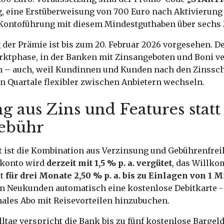
, eine Erstüberweisung von 700 Euro nach Aktivierung
ontoführung mit diesem Mindestguthaben über sechs
der Prämie ist bis zum 20. Februar 2026 vorgesehen. De
arktphase, in der Banken mit Zinsangeboten und Boni v
n – auch, weil Kundinnen und Kunden nach den Zins
n Quartale flexibler zwischen Anbietern wechseln.
 aus Zins und Features statt
ebühr
ist die Kombination aus Verzinsung und Gebührenfreih
konto wird
derzeit mit 1,5 % p. a. vergütet
, das Willk
et
für drei Monate 2,50 % p. a. bis zu Einlagen von 1 M
en Neukunden automatisch eine kostenlose Debitkarte - w
nales Abo mit Reisevorteilen hinzubuchen.
ltag verspricht die Bank bis zu fünf kostenlose Barge