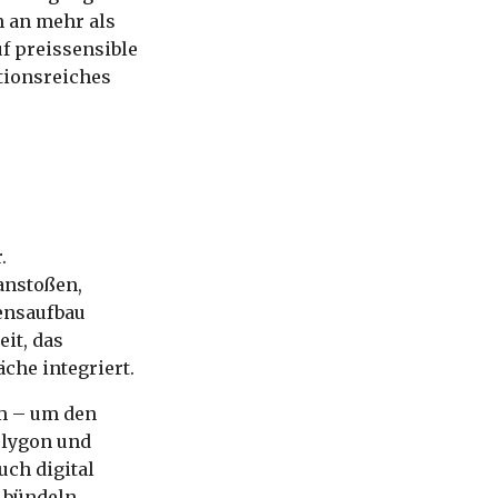
 an mehr als
f preissensible
tionsreiches
.
anstoßen,
ensaufbau
it, das
che integriert.
m – um den
olygon und
uch digital
 bündeln