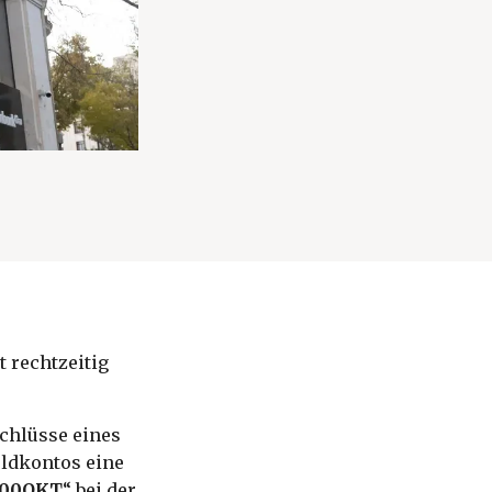
t rechtzeitig
schlüsse eines
ldkontos eine
100OKT
“ bei der