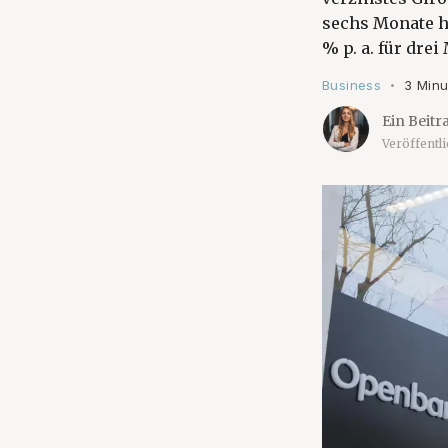
sechs Monate hä
% p. a. für dre
Business
3 Minu
•
Ein Beitr
Veröffentl