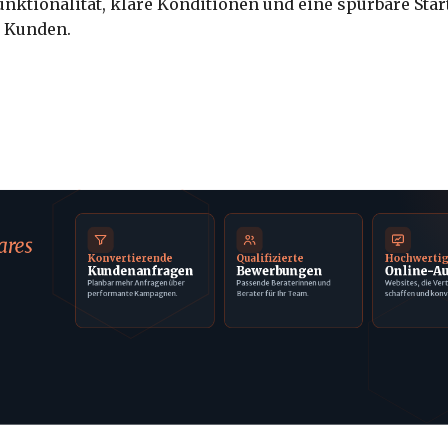
Funktionalität, klare Konditionen und eine spürbare Star
 Kunden.
ares
Konvertierende
Qualifizierte
Hochwerti
Kundenanfragen
Bewerbungen
Online-Au
Planbar mehr Anfragen über
Passende Beraterinnen und
Websites, die Ver
performante Kampagnen.
Berater für Ihr Team.
schaffen und konv