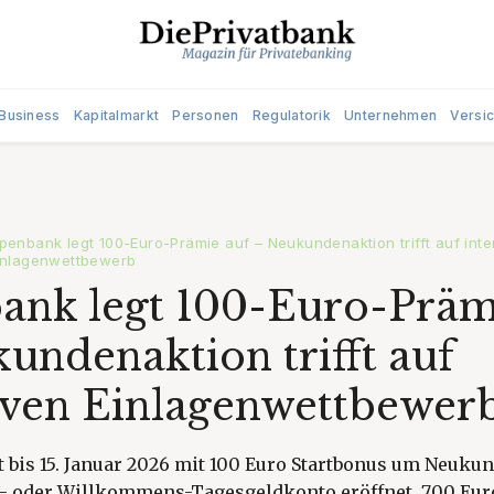
Business
Kapitalmarkt
Personen
Regulatorik
Unternehmen
Versi
penbank legt 100-Euro-Prämie auf – Neukundenaktion trifft auf int
inlagenwettbewerb
nk legt 100-Euro-Präm
undenaktion trifft auf
iven Einlagenwettbewer
 bis 15. Januar 2026 mit 100 Euro Startbonus um Neukun
o- oder Willkommens-Tagesgeldkonto eröffnet, 700 Eur