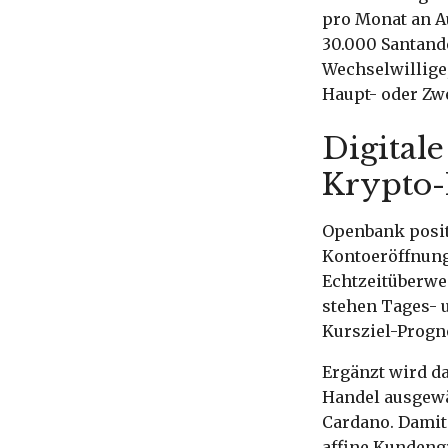
pro Monat an A
30.000 Santand
Wechselwillige
Haupt- oder Zw
Digital
Krypto
Openbank positi
Kontoeröffnung
Echtzeitüberwe
stehen Tages- 
Kursziel-Progno
Ergänzt wird d
Handel ausgewä
Cardano. Damit
affine Kundeng