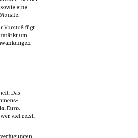
 sowie eine
 Monate.
r Vorstoß fügt
erstärkt um
schwankungen
eit. Das
ommens-
io. Euro
.
er viel reist,
ldverfügungen