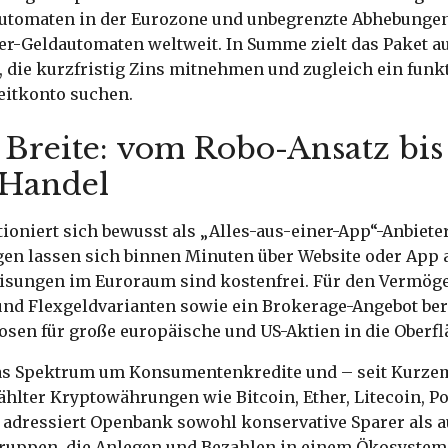
utomaten in der Eurozone und unbegrenzte Abhebungen
er-Geldautomaten weltweit. In Summe zielt das Paket au
, die kurzfristig Zins mitnehmen und zugleich ein funk
eitkonto suchen.
e Breite: vom Robo-Ansatz bis
-Handel
oniert sich bewusst als „Alles-aus-einer-App“-Anbieter
en lassen sich binnen Minuten über Website oder App 
isungen im Euroraum sind kostenfrei. Für den Vermög
und Flexgeldvarianten sowie ein Brokerage-Angebot bere
sen für große europäische und US-Aktien in die Oberflä
as Spektrum um Konsumentenkredite und – seit Kurze
hlter Kryptowährungen wie Bitcoin, Ether, Litecoin, P
 adressiert Openbank sowohl konservative Sparer als a
ruppen, die Anlegen und Bezahlen in einem Ökosystem