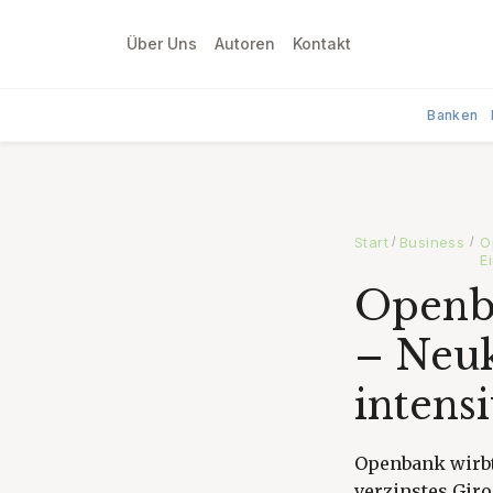
Über Uns
Autoren
Kontakt
Banken
Start
Business
O
/
/
E
Openba
– Neuk
intens
Openbank wirbt
verzinstes Gir