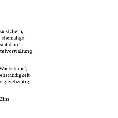
zu sichern,
er ehemalige
seit dem 1.
italverwaltung
n Wachstums“,
genständigkeit
n gleichzeitig
 Zins-