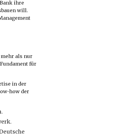
e Bank ihre
sbauen will.
r Management
t mehr als nur
s Fundament für
tise in der
now-how der
.
erk.
 Deutsche