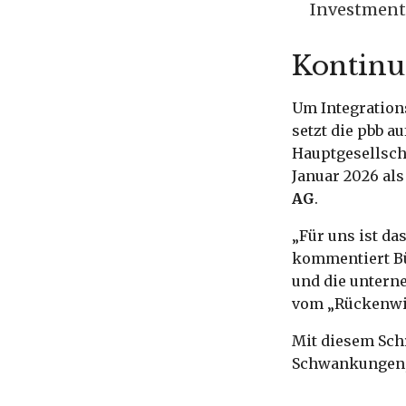
Investment
Kontinui
Um Integration
setzt die pbb 
Hauptgesellscha
Januar 2026 al
AG
.
„Für uns ist d
kommentiert Büy
und die untern
vom „Rückenwin
Mit diesem Schr
Schwankungen, 