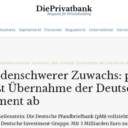
Business
Kapitalmarkt
Personen
Regulatorik
Unternehmen
Versi
lliardenschwerer Zuwachs: pbb schließt Übernahme der Deutsche I
rdenschwerer Zuwachs:
ßt Übernahme der Deuts
ment ab
eilenstein: Die Deutsche Pfandbriefbank (pbb) vollzieht
Deutsche Investment-Gruppe. Mit 3 Milliarden Euro zu