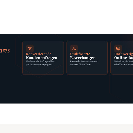
ares
Konvertierende
Qualifizierte
Hochwerti
Kundenanfragen
Bewerbungen
Online-Au
Planbar mehr Anfragen über
Passende Beraterinnen und
Websites, die Ver
performante Kampagnen.
Berater für Ihr Team.
schaffen und konv