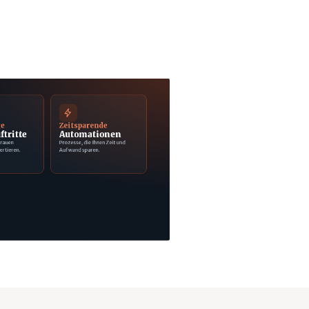
ge
Zeitsparende
ftritte
Automationen
trauen
Prozesse, die Ihnen Zeit und
ertieren.
Aufwand sparen.