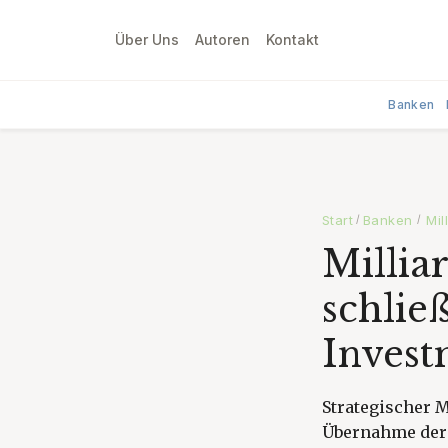
Über Uns
Autoren
Kontakt
Banken
Start
Banken
Mi
/
/
Millia
schlie
Invest
Strategischer M
Übernahme der 