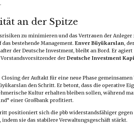
.
tät an der Spitze
srisiken zu minimieren und das Vertrauen der Anleger 
auf das bestehende Management.
Enver Büyükarslan
, d
fter der Deutsche Investment, bleibt an Bord. Er agiert 
s Vorstandsvorsitzender der
Deutsche Investment Kap
as Closing der Auftakt für eine neue Phase gemeinsame
ükarslan den Schritt. Er betont, dass die operative Ei
ehmerische Kultur erhalten bleiben sollen, während ma
d“ einer Großbank profitiert.
itt positioniert sich die pbb widerstandsfähiger gegen
indem sie das stabilere Verwaltungsgeschäft stärkt.