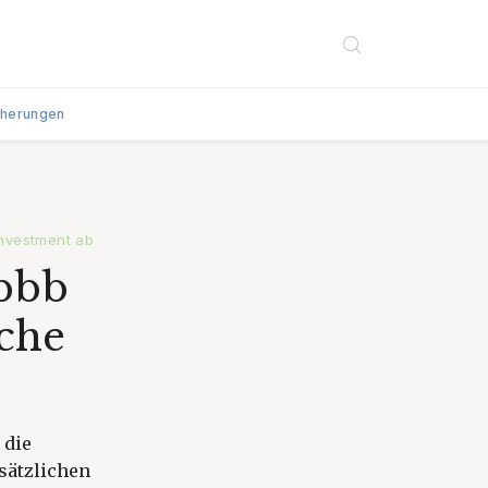
cherungen
nvestment ab
 pbb
che
 die
sätzlichen