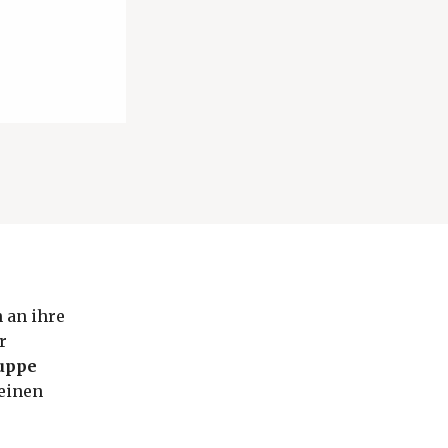
 an ihre
r
uppe
reinen