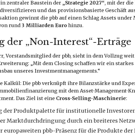
ein zentraler Baustein der
„Strategie 2027“
, mit der di
diversifizieren und das provisionsbasierte Geschäft au
saktion gewinnt die pbb auf einen Schlag Assets unde
von rund
3 Milliarden Euro
hinzu.
g der „Non-Interest“-Erträge
r, Vorstandsmitglied der pbb, sieht in dem Vollzug wei
Erweiterung: „Mit dem Closing schaffen wir ein starke
usbau unseres Investmentmanagements.“
e Kalkül: Die pbb verknüpft ihre Bilanzstärke und Exper
Immobilienfinanzierung mit dem Asset-Management-K
ment. Das Ziel ist eine
Cross-Selling-Maschinerie
:
 der Produktpalette für institutionelle Investoren
er Marktdurchdringung durch ein breiteres Netzw
 europaweiten pbb-Präsenz für die Produkte der