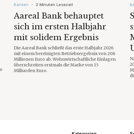
Banken
3 Minuten Lesezeit
B
•
Aareal Bank behauptet
S
sich im ersten Halbjahr
s
mit solidem Ergebnis
U
Die Aareal Bank schließt das erste Halbjahr 2026
mit einem bereinigten Betriebsergebnis von 208
N
Millionen Euro ab. Wohnwirtschaftliche Einlagen
2
überschreiten erstmals die Marke von 15
ro
M
Milliarden Euro.
di
Kategorien
S