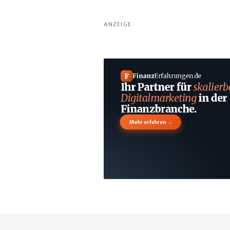
ANZEIGE
F
Finanz
Erfahrungen
.
de
Ihr Partner für
skalierb
Digitalmarketing
in der
Finanzbranche.
→
Mehr erfahren