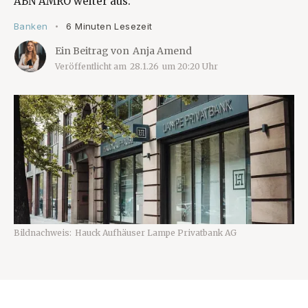
ABN AMRO weiter aus.
Banken
6 Minuten Lesezeit
•
Ein Beitrag von
Anja Amend
Veröffentlicht am
28.1.26
um
20:20
Uhr
Bildnachweis:
Hauck Aufhäuser Lampe Privatbank AG