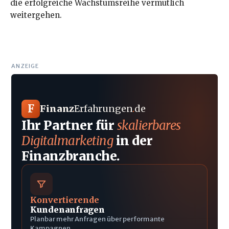
die erfolgreiche Wachstumsreihe vermutlich
weitergehen.
ANZEIGE
F
Finanz
Erfahrungen
.
de
Ihr Partner für
skalierbares
Digitalmarketing
in der
Finanzbranche.
Konvertierende
Kundenanfragen
Planbar mehr Anfragen über performante
Kampagnen.