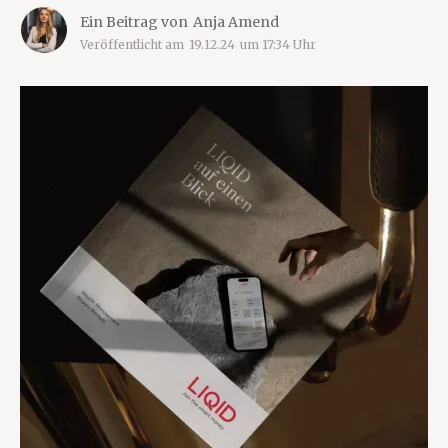
Ein Beitrag von
Anja Amend
Veröffentlicht am
19.12.24
um
17:34
Uhr