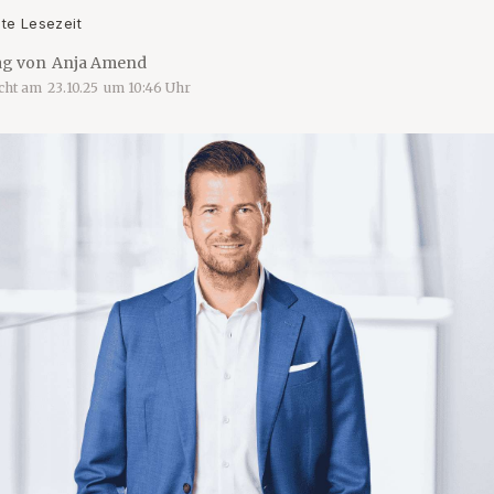
ute Lesezeit
ag von
Anja Amend
icht am
23.10.25
um
10:46
Uhr