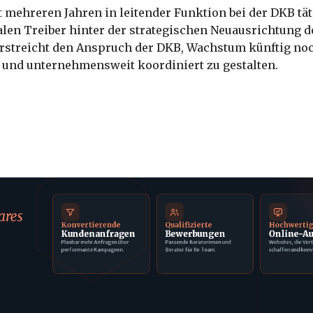
t mehreren Jahren in leitender Funktion bei der DKB tätig
alen Treiber hinter der strategischen Neuausrichtung d
erstreicht den Anspruch der DKB, Wachstum künftig no
 und unternehmensweit koordiniert zu gestalten.
ares
Konvertierende
Qualifizierte
Hochwerti
Kundenanfragen
Bewerbungen
Online-Au
Planbar mehr Anfragen über
Passende Beraterinnen und
Websites, die Ver
performante Kampagnen.
Berater für Ihr Team.
schaffen und konv