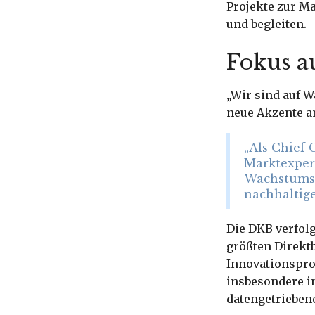
Projekte zur M
und begleiten.
Fokus a
„Wir sind auf 
neue Akzente a
„Als Chief
Marktexper
Wachstumszi
nachhaltig
Die DKB verfolg
größten Direktb
Innovationspro
insbesondere i
datengetrieben