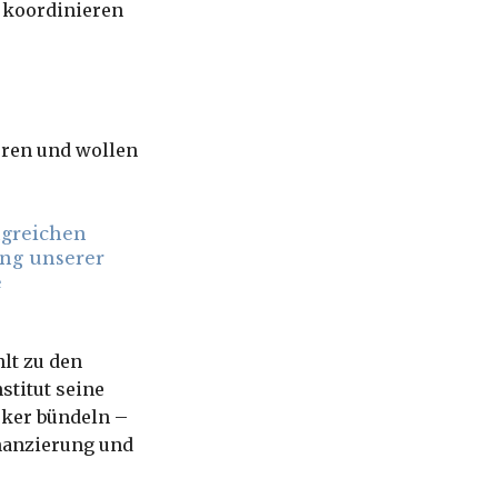
 koordinieren
eren und wollen
ngreichen
ung unserer
e
hlt zu den
stitut seine
rker bündeln –
nanzierung und