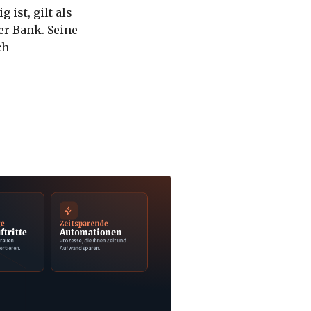
 ist, gilt als
er Bank. Seine
ch
ge
Zeitsparende
ftritte
Automationen
trauen
Prozesse, die Ihnen Zeit und
ertieren.
Aufwand sparen.