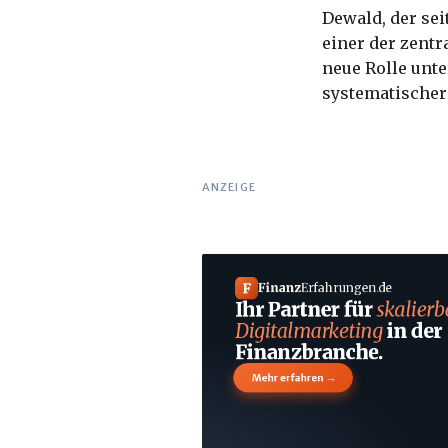
Dewald, der sei
einer der zentr
neue Rolle unt
systematischer
ANZEIGE
F
Finanz
Erfahrungen
.
de
Ihr Partner für
skalierb
Digitalmarketing
in der
Finanzbranche.
→
Mehr erfahren