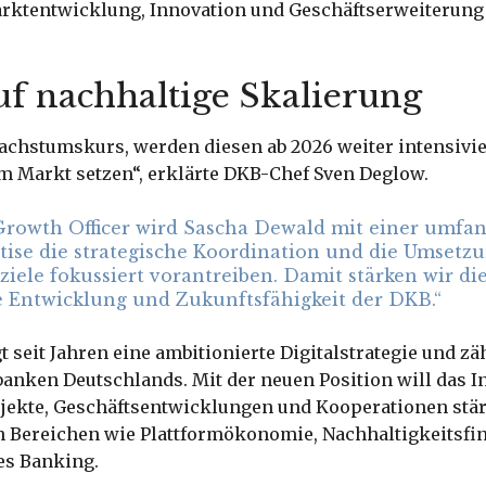
arktentwicklung, Innovation und Geschäftserweiterung
uf nachhaltige Skalierung
Wachstumskurs, werden diesen ab 2026 weiter intensivi
m Markt setzen“, erklärte DKB-Chef Sven Deglow.
 Growth Officer wird Sascha Dewald mit einer umfa
tise die strategische Koordination und die Umsetz
ele fokussiert vorantreiben. Damit stärken wir di
e Entwicklung und Zukunftsfähigkeit der DKB.“
t seit Jahren eine ambitionierte Digitalstrategie und zä
anken Deutschlands. Mit der neuen Position will das In
jekte, Geschäftsentwicklungen und Kooperationen stä
n Bereichen wie Plattformökonomie, Nachhaltigkeitsfi
es Banking.