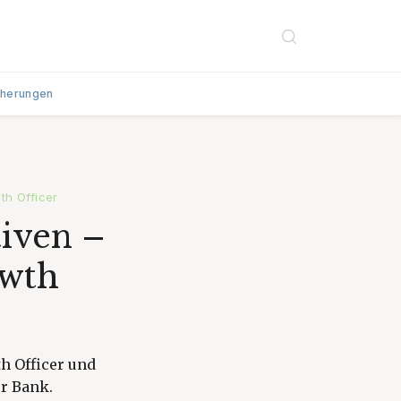
cherungen
th Officer
iven –
owth
h Officer und
r Bank.