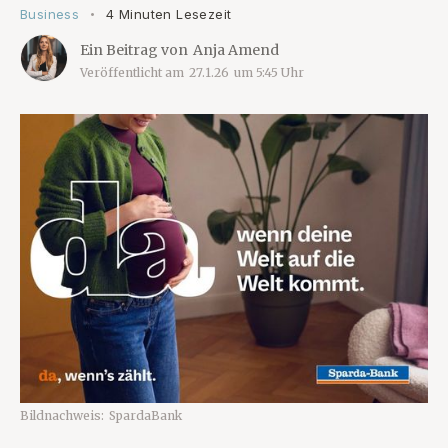
Business
4 Minuten Lesezeit
•
Ein Beitrag von
Anja Amend
Veröffentlicht am
27.1.26
um
5:45
Uhr
Bildnachweis:
SpardaBank