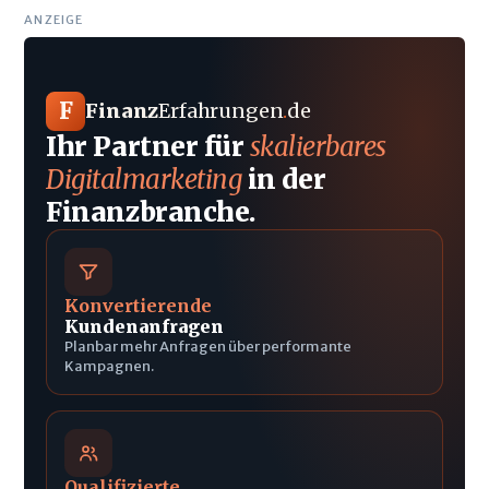
ANZEIGE
F
Finanz
Erfahrungen
.
de
Ihr Partner für
skalierbares
Digitalmarketing
in der
Finanzbranche.
Konvertierende
Kundenanfragen
Planbar mehr Anfragen über performante
Kampagnen.
Qualifizierte