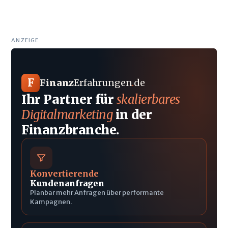
ANZEIGE
F
Finanz
Erfahrungen
.
de
Ihr Partner für
skalierbares
Digitalmarketing
in der
Finanzbranche.
Konvertierende
Kundenanfragen
Planbar mehr Anfragen über performante
Kampagnen.