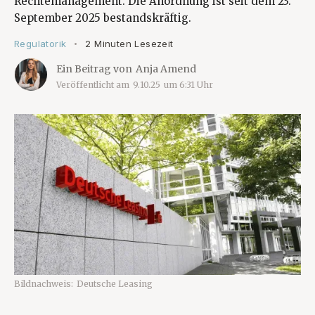
Rechtemanagement. Die Anordnung ist seit dem 23.
September 2025 bestandskräftig.
Regulatorik
2 Minuten Lesezeit
•
Ein Beitrag von
Anja Amend
Veröffentlicht am
9.10.25
um
6:31
Uhr
Bildnachweis:
Deutsche Leasing