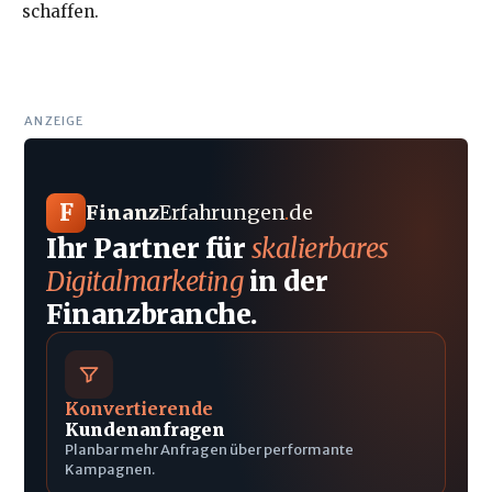
schaffen.
ANZEIGE
F
Finanz
Erfahrungen
.
de
Ihr Partner für
skalierbares
Digitalmarketing
in der
Finanzbranche.
Konvertierende
Kundenanfragen
Planbar mehr Anfragen über performante
Kampagnen.