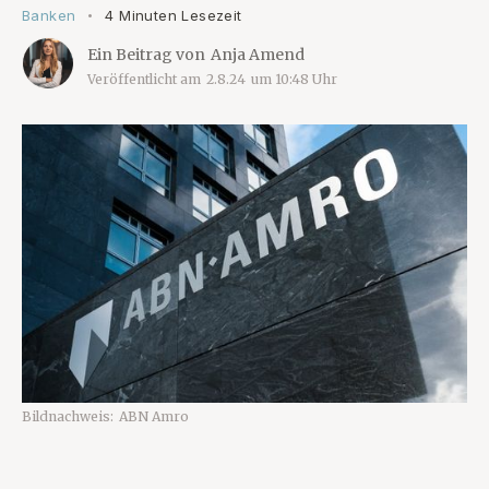
Banken
4 Minuten Lesezeit
•
Ein Beitrag von
Anja Amend
Veröffentlicht am
2.8.24
um
10:48
Uhr
Bildnachweis:
ABN Amro