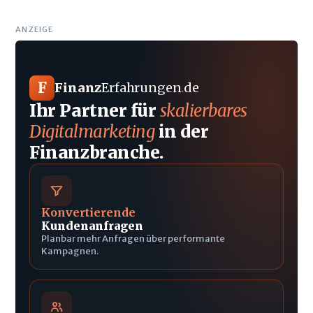
ANZEIGE
F
Finanz
Erfahrungen
.
de
Ihr Partner für
skalierbares
Digitalmarketing
in der
Finanzbranche.
Konvertierende
Kundenanfragen
Planbar mehr Anfragen über performante
Kampagnen.