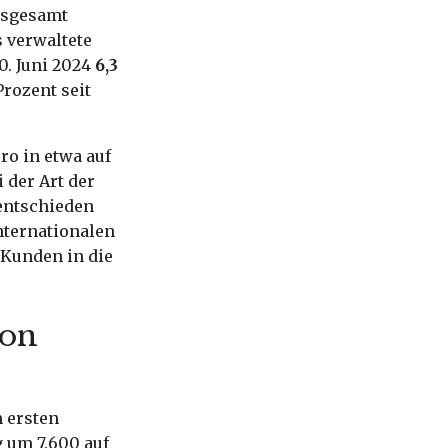
nsgesamt
 verwaltete
0. Juni 2024
6,3
rozent seit
ro in etwa auf
 der Art der
entschieden
nternationalen
 Kunden in die
ion
m ersten
g um 7.600 auf