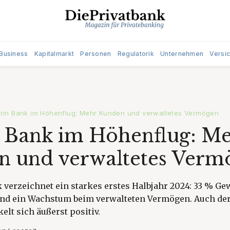
Business
Kapitalmarkt
Personen
Regulatorik
Unternehmen
Versi
irin Bank im Höhenflug: Mehr Kunden und verwaltetes Vermögen
 Bank im Höhenflug: M
n und verwaltetes Verm
 verzeichnet ein starkes erstes Halbjahr 2024: 33 % G
d ein Wachstum beim verwalteten Vermögen. Auch der
elt sich äußerst positiv.