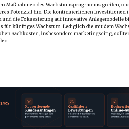
chen Maßnahmen des Wachstumsprogramms greifen, und
eres Potenzial hin. Die kontinuierlichen Investitionen i
 und die Fokussierung auf innovative Anlagemodelle b
sis für künftiges Wachstum. Lediglich die mit dem Wac
hen Sachkosten, insbesondere marketingseitig, sollte
den.
ares
Konvertierende
Qualifizierte
Hochwerti
Kundenanfragen
Bewerbungen
Online-Au
Planbar mehr Anfragen über
Passende Beraterinnen und
Websites, die Ver
performante Kampagnen.
Berater für Ihr Team.
schaffen und konv