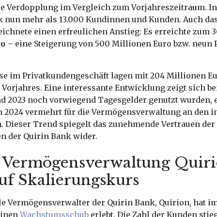
e Verdopplung im Vergleich zum Vorjahreszeitraum. I
nk nun mehr als 13.000 Kundinnen und Kunden. Auch das
chnete einen erfreulichen Anstieg: Es erreichte zum 3
ro
– eine Steigerung von 500 Millionen Euro bzw. neun P
se im Privatkundengeschäft lagen mit 204 Millionen Eu
Vorjahres. Eine interessante Entwicklung zeigt sich bei
d 2023 noch vorwiegend Tagesgelder genutzt wurden, 
n 2024 vermehrt für die Vermögensverwaltung an den i
. Dieser Trend spiegelt das zunehmende Vertrauen der
n der Quirin Bank wider.
e Vermögensverwaltung Quir
auf Skalierungskurs
le Vermögensverwalter der Quirin Bank, Quirion, hat i
einen
Wachstumsschub
erlebt. Die Zahl der Kunden stie