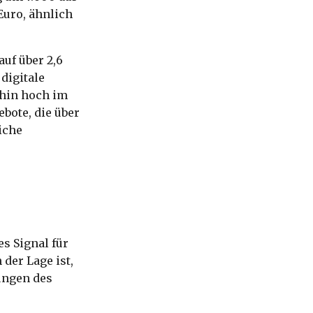
Euro, ähnlich
uf über 2,6
digitale
hin hoch im
bote, die über
iche
s Signal für
der Lage ist,
ungen des