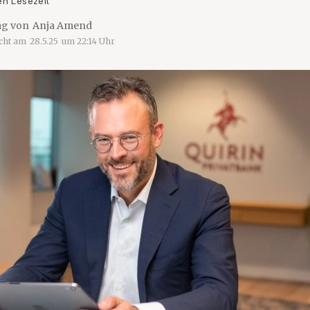
en Lesezeit
ag von
Anja Amend
icht am
28.5.25
um
22:14
Uhr