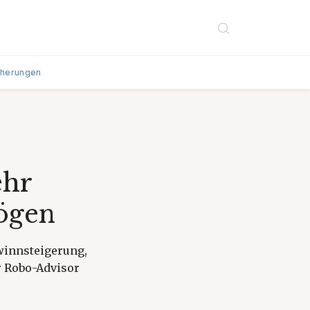
cherungen
ehr
ögen
ewinnsteigerung,
 Robo-Advisor