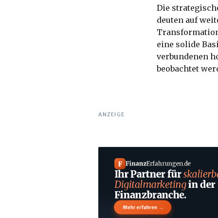
Die strategis
deuten auf weit
Transformation
eine solide Ba
verbundenen ho
beobachtet wer
ANZEIGE
F
Finanz
Erfahrungen
.
de
Ihr Partner für
skalierb
Digitalmarketing
in der
Finanzbranche.
→
Mehr erfahren