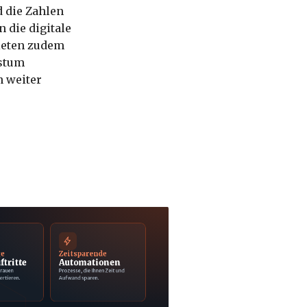
 die Zahlen
n die digitale
ieten zudem
hstum
n weiter
ge
Zeitsparende
ftritte
Automationen
trauen
Prozesse, die Ihnen Zeit und
ertieren.
Aufwand sparen.