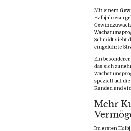
Mit einem
Gewi
Halbjahreserge
Gewinnzuwachs 
Wachstumsprogr
Schmidt sieht d
eingeführte Str
Ein besonderer 
das sich zuneh
Wachstumsprogr
speziell auf di
Kunden und ein
Mehr Ku
Vermög
Im ersten Halb