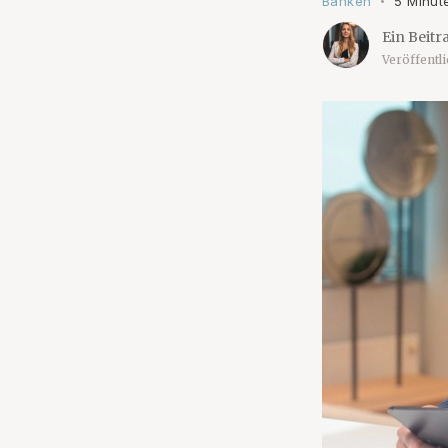
Banken
5 Minut
•
Ein Beitr
Veröffentl