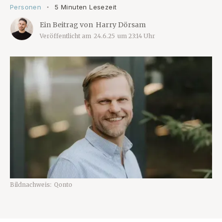
Personen
5 Minuten Lesezeit
•
Ein Beitrag von
Harry Dörsam
Veröffentlicht am
24.6.25
um
23:14
Uhr
Bildnachweis:
Qonto