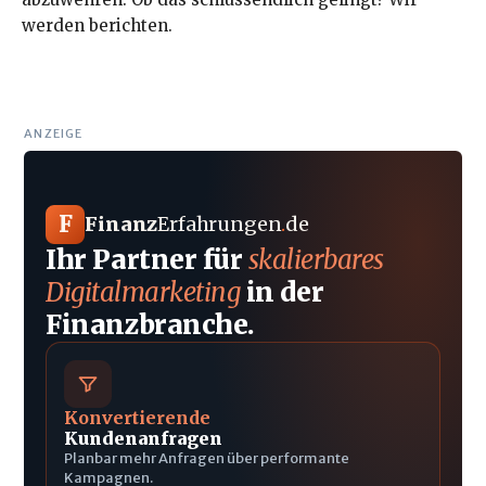
werden berichten.
ANZEIGE
F
Finanz
Erfahrungen
.
de
Ihr Partner für
skalierbares
Digitalmarketing
in der
Finanzbranche.
Konvertierende
Kundenanfragen
Planbar mehr Anfragen über performante
Kampagnen.