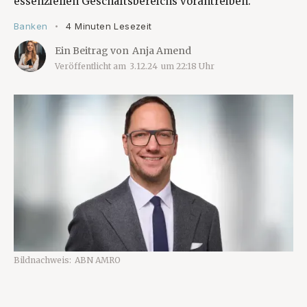
essenziellen Geschäftsbereichs vorantreiben.
Banken
4 Minuten Lesezeit
•
Ein Beitrag von
Anja Amend
Veröffentlicht am
3.12.24
um
22:18
Uhr
Bildnachweis:
ABN AMRO