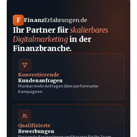
F
Finanz
Erfahrungen
.
de
Ihr Partner für
skalierbares
Digitalmarketing
in der
Finanzbranche.
Konvertierende
Kundenanfragen
Planbar mehr Anfragen über performante
Kampagnen.
Qualifizierte
Bewerbungen
Passende Beraterinnen und Berater für Ihr Team.