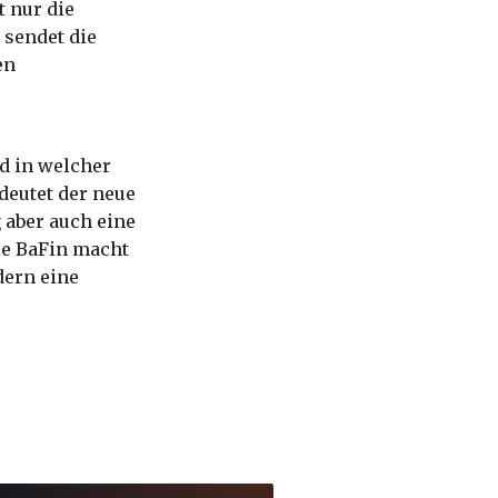
t nur die
 sendet die
en
d in welcher
edeutet der neue
 aber auch eine
ie BaFin macht
dern eine