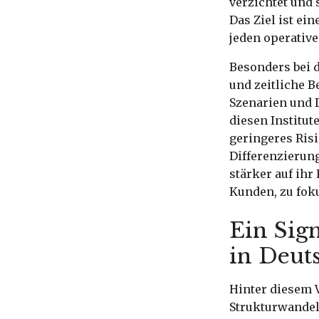
verzichtet und 
Das Ziel ist ein
jeden operative
Besonders bei d
und zeitliche B
Szenarien und 
diesen Institu
geringeres Risi
Differenzierun
stärker auf ihr
Kunden, zu fok
Ein Sign
in Deut
Hinter diesem V
Strukturwandel