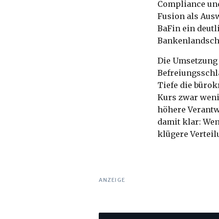
Compliance und 
Fusion als Ausw
BaFin ein deutl
Bankenlandscha
Die Umsetzung 
Befreiungsschl
Tiefe die bürok
Kurs zwar weni
höhere Verantw
damit klar: We
klügere Verteil
ANZEIGE