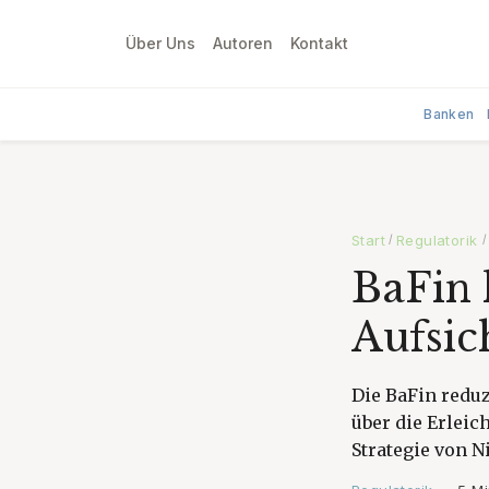
Über Uns
Autoren
Kontakt
Banken
Start
Regulatorik
/
/
BaFin 
Aufsic
Die BaFin reduz
über die Erlei
Strategie von N