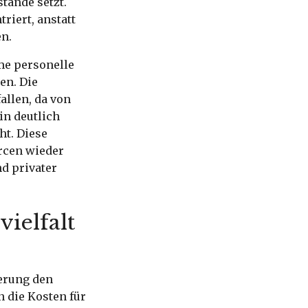
tände setzt.
riert, anstatt
en.
rme personelle
en. Die
allen, da von
in deutlich
ht. Diese
rcen wieder
nd privater
vielfalt
ierung den
 die Kosten für