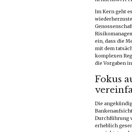
Im Kern geht es
wiederherzustel
Genossenschaf
Risikomanageme
ein, dass die 
mit dem tatsäch
komplexen Rege
die Vorgaben i
Fokus a
vereinfa
Die angekündig
Bankenaufsicht
Durchführung vo
erheblich gese