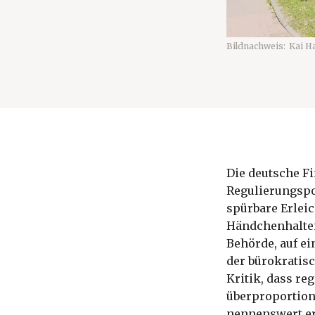
Bildnachweis:
Kai H
Die deutsche Fi
Regulierungspol
spürbare Erlei
Händchenhalten
Behörde, auf e
der bürokratisc
Kritik, dass reg
überproportiona
nennenswert e