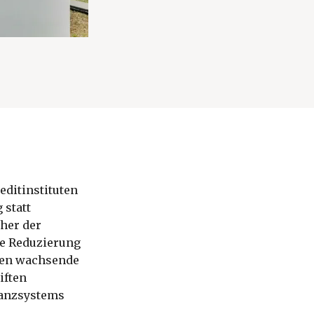
editinstituten
 statt
her der
he Reduzierung
hren wachsende
iften
inanzsystems