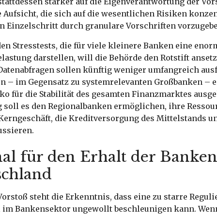
stattdessen stärker auf die Eigenverantwortung der Vors
e Aufsicht, die sich auf die wesentlichen Risiken konzent
n Einzelschritt durch granulare Vorschriften vorzugeb
en Stresstests, die für viele kleinere Banken eine eno
elastung darstellen, will die Behörde den Rotstift ansetz
Datenabfragen sollen künftig weniger umfangreich ausf
ten – im Gegensatz zu systemrelevanten Großbanken – e
ko für die Stabilität des gesamten Finanzmarktes ausge
g soll es den Regionalbanken ermöglichen, ihre Ressou
 Kerngeschäft, die Kreditversorgung des Mittelstands u
ussieren.
al für den Erhalt der Banken
schland
orstoß steht die Erkenntnis, dass eine zu starre Regul
 im Bankensektor ungewollt beschleunigen kann. Wenn