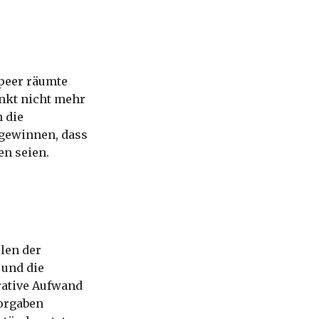
peer räumte
unkt nicht mehr
h die
gewinnen, dass
en seien.
len der
 und die
trative Aufwand
vorgaben