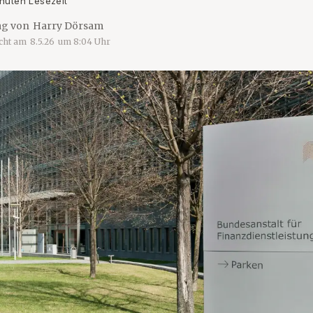
nuten Lesezeit
ag von
Harry Dörsam
icht am
8.5.26
um
8:04
Uhr