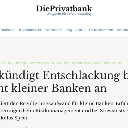
Business
Kapitalmarkt
Personen
Regulatorik
Unternehmen
Versi
BaFin kündigt Entschlackung bei der Aufsicht kleiner Banken an
kündigt Entschlackung b
ht kleiner Banken an
iert den Regulierungsaufwand für kleine Banken. Erfah
chterungen beim Risikomanagement und bei Stresstests 
ikolas Speer.