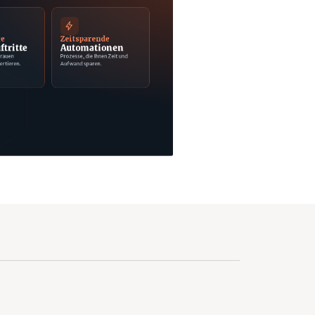
ge
Zeitsparende
ftritte
Automationen
trauen
Prozesse, die Ihnen Zeit und
ertieren.
Aufwand sparen.