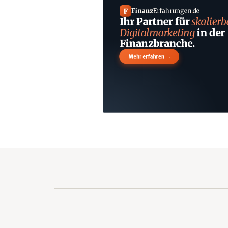
F
Finanz
Erfahrungen
.
de
Ihr Partner für
skalierb
Digitalmarketing
in der
Finanzbranche.
→
Mehr erfahren