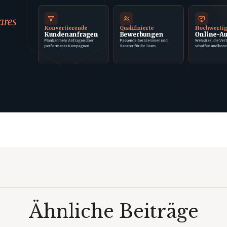
ares
Konvertierende
Qualifizierte
Hochwerti
Kundenanfragen
Bewerbungen
Online-Au
Planbar mehr Anfragen über
Passende Beraterinnen und
Websites, die Ver
performante Kampagnen.
Berater für Ihr Team.
schaffen und konv
Ähnliche Beiträge