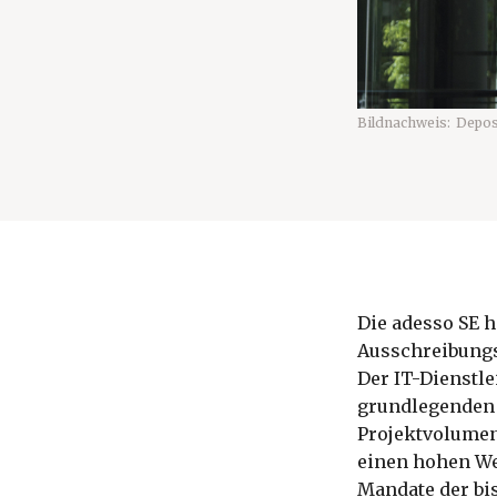
Bildnachweis:
Depos
Die adesso SE 
Ausschreibungs
Der IT-Dienstl
grundlegenden 
Projektvolumen
einen hohen Wer
Mandate der bi