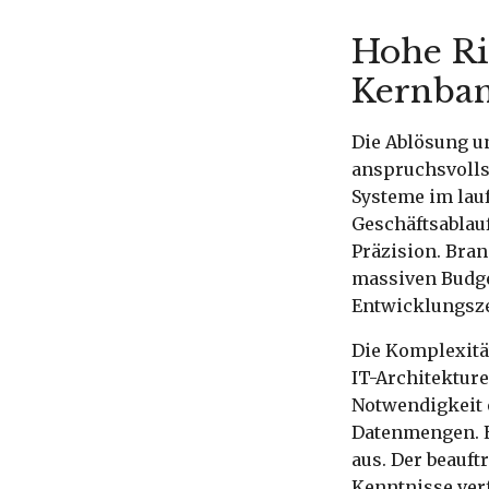
Hohe Ri
Kernba
Die Ablösung u
anspruchsvolls
Systeme im lau
Geschäftsablauf
Präzision. Bra
massiven Budge
Entwicklungsze
Die Komplexitä
IT-Architekture
Notwendigkeit e
Datenmengen. E
aus. Der beauft
Kenntnisse ver