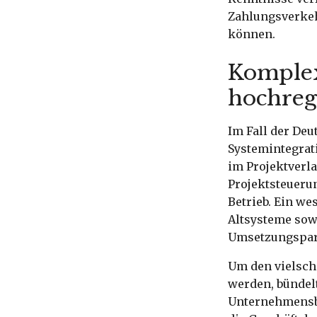
Zahlungsverkehr
können.
Komplex
hochreg
Im Fall der De
Systemintegrat
im Projektverl
Projektsteueru
Betrieb. Ein we
Altsysteme sow
Umsetzungspar
Um den vielsch
werden, bündelt
Unternehmensbe