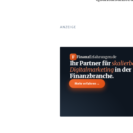
ANZEIGE
F
Finanz
Erfahrungen
.
de
Ihr Partner für
skalierb
Digitalmarketing
in der
Finanzbranche.
→
Mehr erfahren