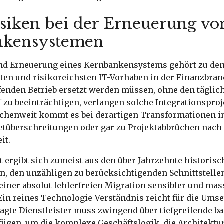
siken bei der Erneuerung vo
nkensystemen
nd Erneuerung eines Kernbankensystems gehört zu de
ten und risikoreichsten IT-Vorhaben in der Finanzbranc
fenden Betrieb ersetzt werden müssen, ohne den täglic
 zu beeinträchtigen, verlangen solche Integrationspro
nchenweit kommt es bei derartigen Transformationen 
tüberschreitungen oder gar zu Projektabbrüchen nach
it.
t ergibt sich zumeist aus den über Jahrzehnte histori
n, den unzähligen zu berücksichtigenden Schnittstelle
iner absolut fehlerfreien Migration sensibler und mas
in reines Technologie-Verständnis reicht für die Umse
ragte Dienstleister muss zwingend über tiefgreifende b
fügen, um die komplexe Geschäftslogik, die Architektu