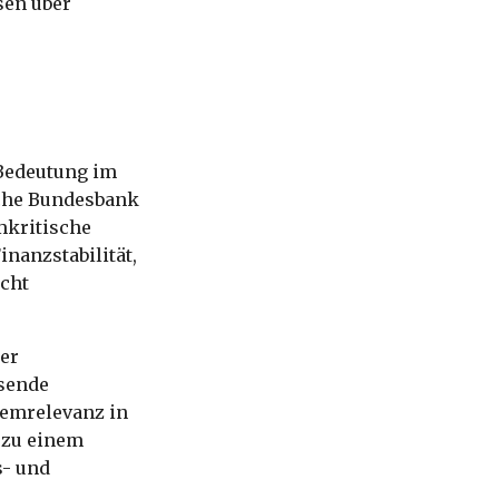
sen über
.
 Bedeutung im
sche Bundesbank
mkritische
inanzstabilität,
icht
der
isende
stemrelevanz in
 zu einem
s- und