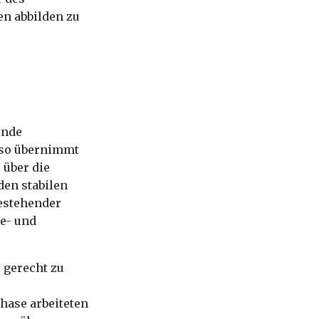
en abbilden zu
ende
sso übernimmt
 über die
den stabilen
bestehender
e- und
 gerecht zu
ase arbeiteten