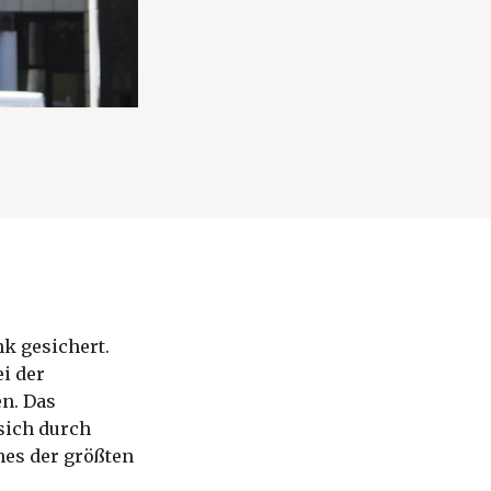
k gesichert.
i der
n. Das
sich durch
nes der größten