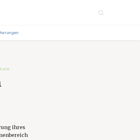
cherungen
sbank
n
rung ihres
onenbereich