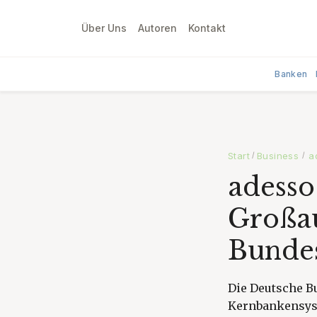
Über Uns
Autoren
Kontakt
Banken
Start
Business
a
/
/
adesso
Großau
Bunde
Die Deutsche B
Kernbankensyst