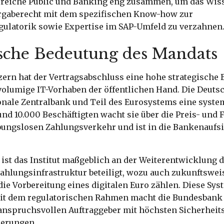
ereiche Public und Banking eng zusammen, um das Wis
ergaberecht mit dem spezifischen Know-how zur
ulatorik sowie Expertise im SAP-Umfeld zu verzahnen
ische Bedeutung des Mandats
zern hat der Vertragsabschluss eine hohe strategische
volumige IT-Vorhaben der öffentlichen Hand. Die Deut
onale Zentralbank und Teil des Eurosystems eine syste
rund 10.000 Beschäftigten wacht sie über die Preis- und F
ibungslosen Zahlungsverkehr und ist in die Bankenaufs
ist das Institut maßgeblich an der Weiterentwicklung 
ahlungsinfrastruktur beteiligt, wozu auch zukunftswe
 die Vorbereitung eines digitalen Euro zählen. Diese Sy
it dem regulatorischen Rahmen macht die Bundesbank
anspruchsvollen Auftraggeber mit höchsten Sicherheit
derungen.