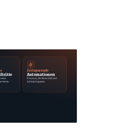
ge
Zeitsparende
ftritte
Automationen
trauen
Prozesse, die Ihnen Zeit und
ertieren.
Aufwand sparen.