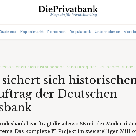
Business
Kapitalmarkt
Personen
Regulatorik
Unternehmen
Versi
desso sichert sich historischen Großauftrag der Deutschen Bunde
 sichert sich historische
ftrag der Deutschen
sbank
undesbank beauftragt die adesso SE mit der Modernisie
ems. Das komplexe IT-Projekt im zweistelligen Milli