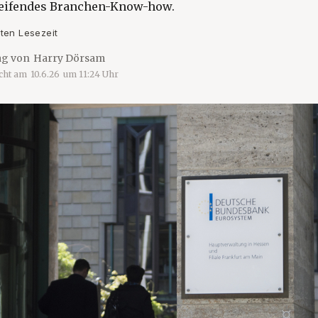
greifendes Branchen-Know-how.
ten Lesezeit
ag von
Harry Dörsam
icht am
10.6.26
um
11:24
Uhr