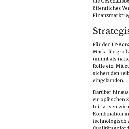
die Geschäftsb
öffentliches V
Finanzmarktreg
Strateg
Für den IT-Kon
Markt für groß
nimmt als nati
Rolle ein. Mit 
sichert den re
eingebunden.
Darüber hinaus 
europäischen Z
Initiativen wie
Kombination m
technologisch 
Qualitätsanfor