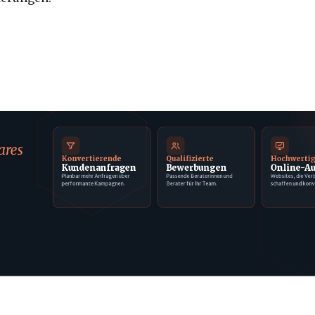
ares
Konvertierende
Qualifizierte
Hochwerti
Kundenanfragen
Bewerbungen
Online-Au
Planbar mehr Anfragen über
Passende Beraterinnen und
Websites, die Ver
performante Kampagnen.
Berater für Ihr Team.
schaffen und konv