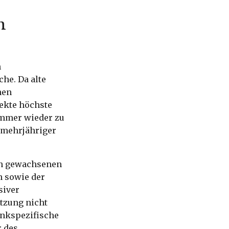
n
n
he. Da alte
hen
jekte höchste
immer wieder zu
 mehrjähriger
sch gewachsenen
n sowie der
siver
tzung nicht
ankspezifische
r des